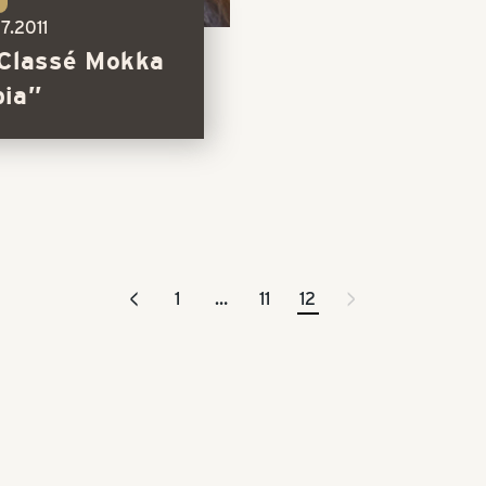
07.2011
 Classé Mokka
pia”
<
>
1
…
11
12