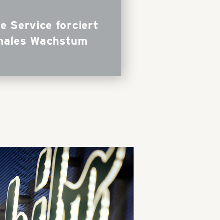
e Service forciert
onales Wachstum