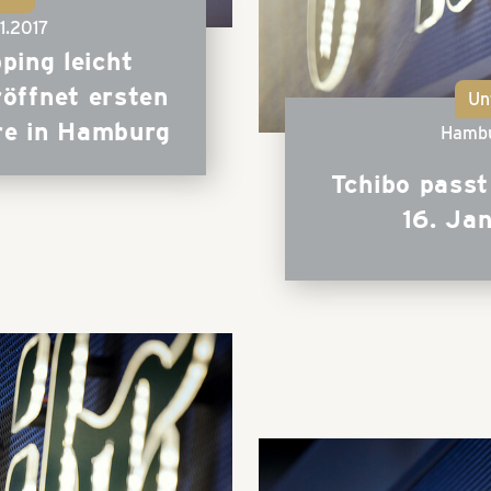
11.2017
ping leicht
öffnet ersten
Un
re in Hamburg
Hamb
Tchibo passt
16. Ja