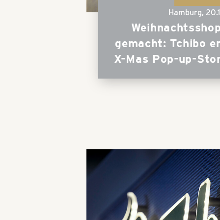
Hamburg,
20.
Weihnachtsshop
gemacht: Tchibo er
X-Mas Pop-up-Sto