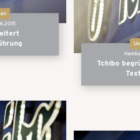
men
6.2015
eitert
ührung
Un
Hambu
Tchibo begr
Tex