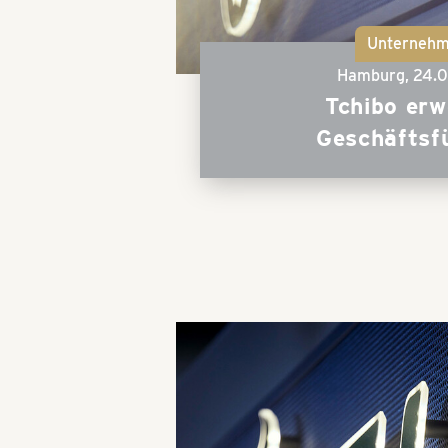
Unterneh
Hamburg,
24.0
Tchibo erw
Geschäftsf