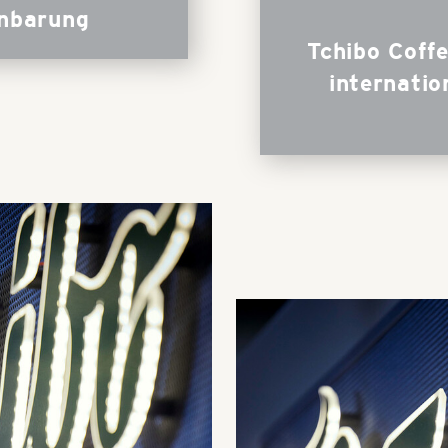
nbarung
Tchibo Coffe
internati