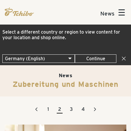
☰
News
Select a different country or region to view content for
your location and shop online.
Continue
News
Zubereitung und Maschinen
<
>
1
2
3
4