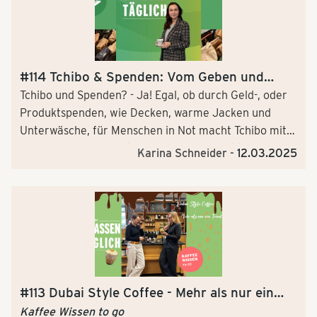
widmen uns erneut der spannenden Frage, wie
individuell unser Vermögen eigentlich ist, Bitterkeit –
und somit auch Koffein – zu schmecken. Dazu haben
wir heute neben Kaffeesommeliere Indre und Karina,
der Sprecherin Kaffee, auch wieder einmal Dr. By am
#114 Tchibo & Spenden: Vom Geben und
Mikrofon – unseren Kaffeewissenschaftler und
Nehmen
Tchibo und Spenden? - Ja! Egal, ob durch Geld-, oder
Biologen. Lasst die bitteren Spiele beginnen!
Produktspenden, wie Decken, warme Jacken und
Unterwäsche, für Menschen in Not macht Tchibo mit
seiner Hilfe einen Unterschied. Spendenaktionen wie
Karina Schneider -
12.03.2025
das “Weihnachtswunder” zaubern Kindern im
Dezember ein Lächeln ins Gesicht. Vor allem durch
die Zusammenarbeit mit Organisationen wie der
Hamburger Tafel oder Hanseatic Help stärkt Tchibo
die Gemeinschaft in Hamburg.
#113 Dubai Style Coffee - Mehr als nur ein
TikTok Trend?
Kaffee Wissen to go