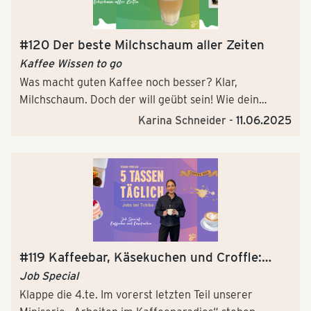
sind, das erklären sie in dieser Podcastfolge von „5
Tassen täglich“.
#120 Der beste Milchschaum aller Zeiten
Kaffee Wissen to go
Was macht guten Kaffee noch besser? Klar,
Milchschaum. Doch der will geübt sein! Wie dein
nächster Milchschaum perfekt gelingt, haben Coffee
Karina Schneider -
11.06.2025
Sprecherin Karina und Kaffeesommeliére Indre in der
neuen Folge von 5 Tassen Täglich besprochen. Echte
Schaumschläger, zückt die kalte Milch. Lasst
ordentlich heißen Dampf ab und los geht's!
#119 Kaffeebar, Käsekuchen und Croffle:
Tchibo Shop
Job Special
Klappe die 4.te. Im vorerst letzten Teil unserer