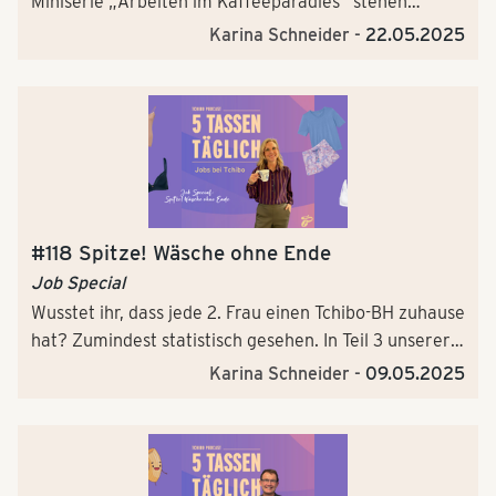
Miniserie „Arbeiten im Kaffeeparadies“ stehen
köstliche Leckereien und natürlich Kaffee en masse
Karina Schneider -
22.05.2025
auf der Menükarte. Gina, unsere
Kaffeebarmanagerin, offiziell Projektmanagerin
Shopkonzepte, führt euch ein in die Welt der süßen
Snackentwicklung und Interior-Tipps.
#118 Spitze! Wäsche ohne Ende
Job Special
Wusstet ihr, dass jede 2. Frau einen Tchibo-BH zuhause
hat? Zumindest statistisch gesehen. In Teil 3 unserer
Miniserie "Arbeiten im Kaffeeparadies" steht uns
Karina Schneider -
09.05.2025
Wäscheexpertin Barbara Rede und Antwort: Sie hat
seit 19 Jahren ihren Traumjob bei Tchibo als
Produktmanagerin für Damen Lingerie und
Nightwear. Mit ihr tauchen wir tief ein in die Welt der