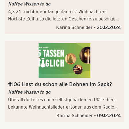
Kaffee Wissen to go
4,3,2,1…nicht mehr lange dann ist Weihnachten!
Höchste Zeit also die letzten Geschenke zu besorgen,
die Weihnachtsgurke im festlich geschmückten
Karina Schneider -
20.12.2024
Tannenbaum zu verstecken und das Geheimnis hinter
dem vierten und letzten Türchen unseres "5 Tassen
täglich" Adventskalenders zu lüften. Da trifft es sich
gut, dass Podcasthost Ralf Podszus das Türchen weit
aufgestoßen hat – was sich wohl dahinter verbirgt…
#106 Hast du schon alle Bohnen im Sack?
Kaffee Wissen to go
Überall duftet es nach selbstgebackenen Plätzchen,
bekannte Weihnachtslieder ertönen aus dem Radio
und still und heimlich brennen bereits zwei Kerzen am
Karina Schneider -
09.12.2024
Adventskranz. Um euch die Wartezeit auf
Weihnachten etwas zu versüßen, erwartet euch im "5