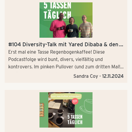
Tassen täglich" Podcast ein bunter Mix aus der Tchibo
Welt. 4 Adventstürchen öffnet Podcasthost Ralf
Podszus — aber nicht heimlich vorspulen!
#104 Diversity-Talk mit Yared Dibaba & den
Beans United
Erst mal eine Tasse Regenbogenkaffee! Diese
Podcastfolge wird bunt, divers, vielfältig und
kontrovers. Im pinken Pullover (und zum dritten Mal!)
Gast bei „5 Tassen täglich“: Yared Dibaba, vielseitiger
Sandra Coy -
12.11.2024
Entertainer, gelernter Kaffeekaufmann und
Diversity/Kuddelmuddel-Experte. Außerdem im Talk:
Barbara Möbius und Helge Claussen vom Tchibo
Diversity Netzwerk „Beans United“. Es gibt viel zu
besprechen: Warum outen sich so wenige
Mitarbeitende in der Arbeitswelt? Was hat woke mit
der amerikanischen Bürgerrechtsbewegung zu tun?