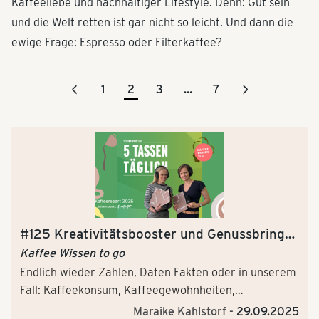
Kaffeeliebe und nachhaltiger Lifestyle. Denn: Gut sein
und die Welt retten ist gar nicht so leicht. Und dann die
ewige Frage: Espresso oder Filterkaffee?
<
>
1
2
3
…
7
#125 Kreativitätsbooster und Genussbringer
– Kaffee als Superkraft. Fakten aus dem
Kaffee Wissen to go
Kaffeereport 2025
Endlich wieder Zahlen, Daten Fakten oder in unserem
Fall: Kaffeekonsum, Kaffeegewohnheiten,
Kaffeevorlieben – wir haben mit der neuen Folge „5
Maraike Kahlstorf -
29.09.2025