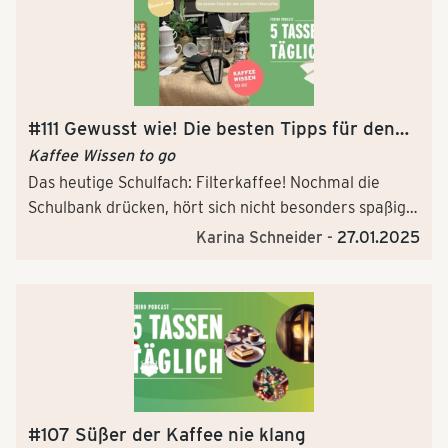
#111 Gewusst wie! Die besten Tipps für den
perfekten Filterkaffee
Kaffee Wissen to go
Das heutige Schulfach: Filterkaffee! Nochmal die
Schulbank drücken, hört sich nicht besonders spaßig
an, aber keine Sorge, hier dreht sich alles um unser
Karina Schneider -
27.01.2025
Lieblings Heißgetränk.
#107 Süßer der Kaffee nie klang