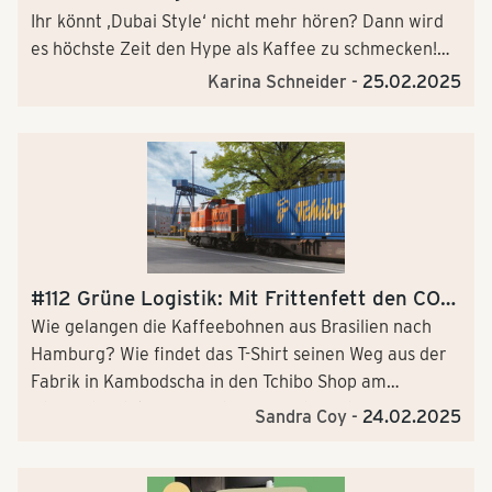
Ihr könnt ‚Dubai Style‘ nicht mehr hören? Dann wird
es höchste Zeit den Hype als Kaffee zu schmecken!
Und das, zugegebenermaßen, im Hörformat. Tchibo
Karina Schneider -
25.02.2025
Coffee Sprecherin Karina Schneider und
Kaffeesommelière Indre Berendes gehen dem Trend
auf die Spur und geben euch heiße Tipps, wie ihr den
Dubai Style Coffee zuhause nachmachen könnt. Habt
ihr alle Sinne beisammen? Dann auf geht’s in den
Podcast-Hyperraum!
#112 Grüne Logistik: Mit Frittenfett den CO2-
Fußabdruck verringern?
Wie gelangen die Kaffeebohnen aus Brasilien nach
Hamburg? Wie findet das T-Shirt seinen Weg aus der
Fabrik in Kambodscha in den Tchibo Shop am
Alexanderplatz? Wir widmen uns dem Thema grüne
Sandra Coy -
24.02.2025
Logistik. Unsere Waren legen oft Tausende von
Kilometern zurück - ein enormes Potenzial für CO2-
Einsparungen und Umweltoptimierung.