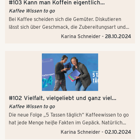
Ist Diversity in Unternehmen nur ein
#103 Kann man Koffein eigentlich
Marketinginstrument? Wenn ja, für wen? Kann man
schmecken?
Kaffee Wissen to go
als schwarzer Mensch rassistisch handeln? Gibt es den
Bei Kaffee scheiden sich die Gemüter. Diskutieren
Gender Pay Gab nur, weil Frauen schlechter
lässt sich über Geschmack, die Zubereitungsart und
verhandeln? Führen Quoten zu mehr
ein weiteres großes Konfliktthema: Kaffee ohne
Karina Schneider -
28.10.2024
Chancengleichheit? Und warum gibt es mehr Männer
Koffein? Schmeckt das?! Wir haben uns an das
mit dem Namen Christian als Frauen allgemein in
Selbstexperiment gewagt und getestet, ob wir Koffein
Führungsetagen? Und: wie könnte in Zukunft
in der Tasse wirklich erschmecken können.
Diversity, bzw. Kuddelmuddel, in deutschen
Unternehmen besser gelebt werden?Hört rein und
genießt eine warme Tasse Vielfalt!
#102 Vielfalt, vielgeliebt und ganz viel
Kaffee: Fakten aus dem Kaffeereport 2024
Kaffee Wissen to go
Die neue Folge „5 Tassen täglich“ Kaffeewissen to go
hat jede Menge heiße Fakten im Gepäck. Natürlich
zum Thema Kaffee. Von der spannenden Frage
Karina Schneider -
02.10.2024
„Kommst du noch hoch auf einen Kaffee?“ bis zum