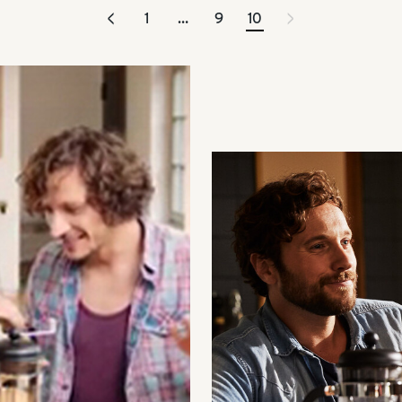
<
>
1
…
9
10