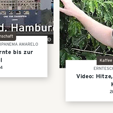
nschaft
 IPANEMA AMARELO
rnte bis zur
l
Kaffee
14
ERNTESCH
Video: Hitze
2