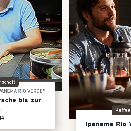
nschaft
IPANEMA RIO VERDE"
rsche bis zur
e
Kaffee
14
Ipanema Rio V