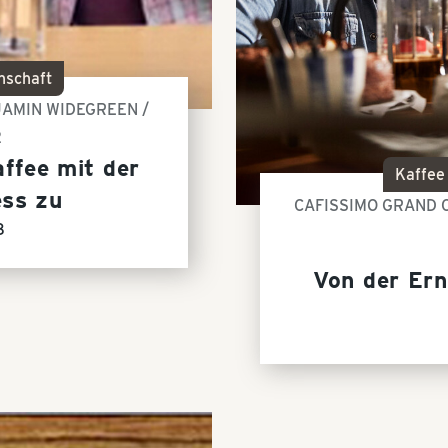
nschaft
AMIN WIDEGREEN /
2
affee mit der
Kaffee
ess zu
CAFISSIMO GRAND 
8
Von der Ern