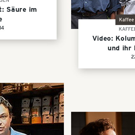
SEN
t: Säure im
e
Kaffee
14
KAFFE
Video: Kolu
und ihr
2