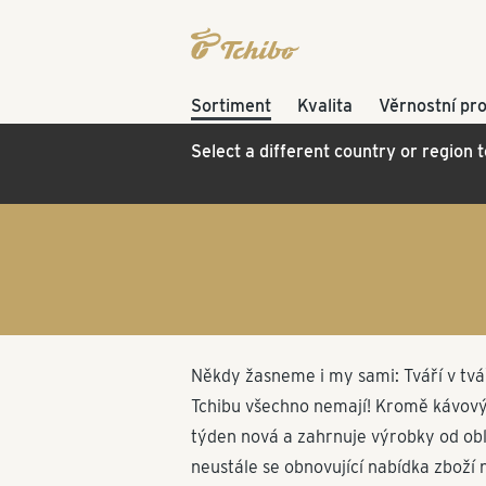
Sortiment
Kvalita
Věrnostní pr
Select a different country or region 
Někdy žasneme i my sami: Tváří v tvář
Tchibu všechno nemají! Kromě kávových
týden nová a zahrnuje výrobky od oble
neustále se obnovující nabídka zboží n