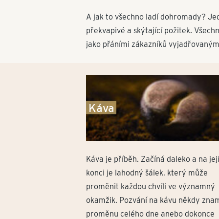
A jak to všechno ladí dohromady? Jedn
překvapivé a skýtající požitek. Všech
jako přáními zákazníků vyjadřo­vaným
Káva
Káva je příběh. Začíná daleko a na je
konci je lahodný šálek, který může
proměnit každou chvíli ve významný
okamžik. Pozvání na kávu někdy zna
proměnu celého dne anebo dokonce