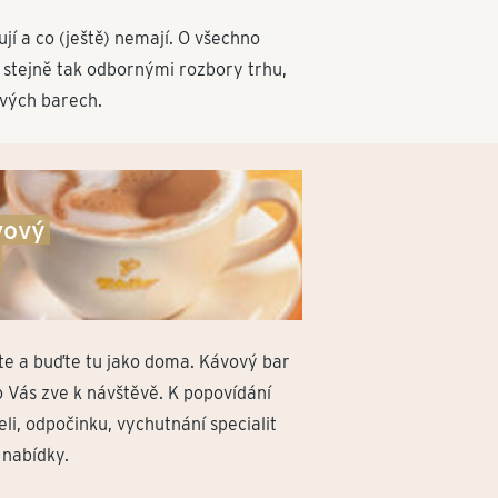
jí a co (ještě) nemají. O všechno
m stejně tak odbornými rozbory trhu,
ových barech.
vový
te a buďte tu jako doma. Kávový bar
o Vás zve k návštěvě. K popovídání
eli, odpočinku, vychutnání specialit
 nabídky.