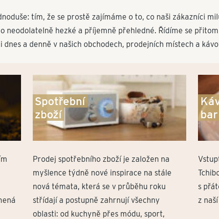
oduše: tím, že se prostě zajímáme o to, co naši zákazníci milu
no neodo­l­a­telně hezké a příjemně přehledné. Řídíme se přito
i dnes a denně v našich obchodech, prode­jních místech a káv
Spotřební
Ká
zboží
bar
jím
Prodej spotřebního zboží je založen na
Vstup
myšlence týdně nové inspirace na stále
Tchib
nová témata, která se v průběhu roku
s přát
mená
střídají a postupně zahrnují všechny
z naší
oblasti: od kuchyně přes módu, sport,