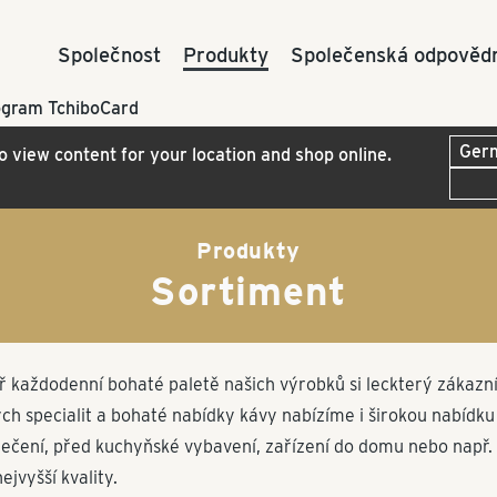
Společnost
Produkty
Společenská odpověd
ogram TchiboCard
to view content for your location and shop online.
Produkty
Sortiment
 každo­denní bohaté paletě našich výrobků si leckterý zákazník
 specialit a bohaté nabídky kávy nabízíme i širokou nabídku s
čení, před kuchyňské vybavení, zařízení do domu nebo např. e
ejvyšší kvality.