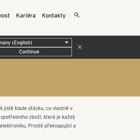
nost
Kariéra
Kontakty
Continue
 jistě klade otázku, co vlastně v
potře­bního zboží, která je každý
lektroniku. Prostě překva­pující a