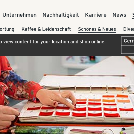
Unternehmen
Nachhaltigkeit
Karriere
News
ortung
Kaffee & Leidenschaft
Schönes & Neues
Dive
to view content for your location and shop online.