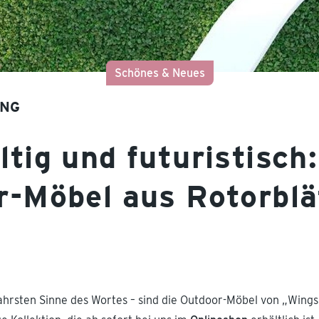
Schönes & Neues
ING
tig und futuristisch:
r-Möbel aus Rotorblä
hrsten Sinne des Wortes – sind die Outdoor-Möbel von „Wings 