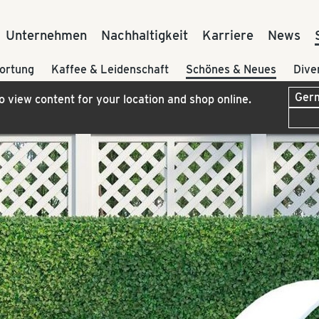
Unternehmen
Nachhaltigkeit
Karriere
News
ortung
Kaffee & Leidenschaft
Schönes & Neues
Dive
to view content for your location and shop online.