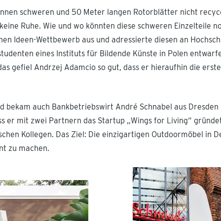
onnen schweren und 50 Meter langen Rotorblätter nicht recy
keine Ruhe. Wie und wo könnten diese schweren Einzelteile n
inen Ideen-Wettbewerb aus und adressierte diesen an Hochsch
tudenten eines Instituts für Bildende Künste in Polen entwarf
as gefiel Andrzej Adamcio so gut, dass er hieraufhin die erst
d bekam auch Bankbetriebswirt André Schnabel aus Dresden 
ss er mit zwei Partnern das Startup „Wings for Living“ gründet
schen Kollegen. Das Ziel: Die einzigartigen Outdoormöbel in 
nt zu machen.