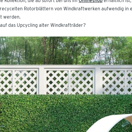
ge Kollektion, die ab sofort bei uns im
Onlineshop
erhältlich ist
 recycelten Rotorblättern von Windkraftwerken aufwendig in 
lt werden.
uf das Upcycling alter Windkrafträder?