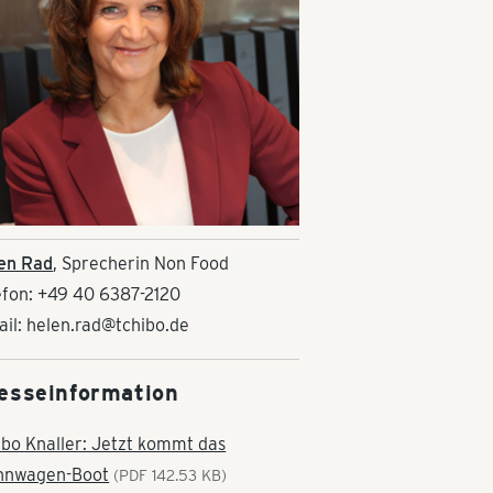
en Rad
, Sprecherin Non Food
efon: +49 40 6387-2120
ail: helen.rad@tchibo.de
esseinformation
ibo Knaller: Jetzt kommt das
hnwagen-Boot
(PDF 142.53 KB)