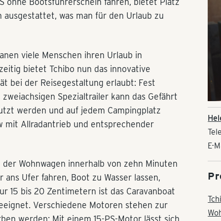
 PS ohne Bootsführerschein fahren, bietet Platz
em ausgestattet, was man für den Urlaub zu
lanen viele Menschen ihren Urlaub in
eitig bietet Tchibo nun das innovative
tät bei der Reisegestaltung erlaubt: Fest
zweiachsigen Spezialtrailer kann das Gefährt
utzt werden und auf jedem Campingplatz
Hel
w mit Allradantrieb und entsprechender
Tel
E-M
ch der Wohnwagen innerhalb von zehn Minuten
Pr
er ans Ufer fahren, Boot zu Wasser lassen,
nur 15 bis 20 Zentimetern ist das Caravanboat
Tch
eeignet. Verschiedene Motoren stehen zur
Wo
ben werden: Mit einem 15-PS-Motor lässt sich