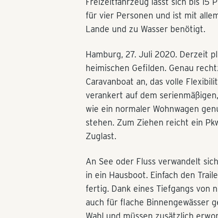
Freizeitfahrzeug lässt sich bis 15
für vier Personen und ist mit all
Lande und zu Wasser benötigt.
Hamburg, 27. Juli 2020. Derzeit p
heimischen Gefilden. Genau rechtz
Caravanboat an, das volle Flexibili
verankert auf dem serienmäßigen, 
wie ein normaler Wohnwagen gen
stehen. Zum Ziehen reicht ein Pk
Zuglast.
An See oder Fluss verwandelt si
in ein Hausboot. Einfach den Trail
fertig. Dank eines Tiefgangs von 
auch für flache Binnengewässer g
Wahl und müssen zusätzlich erwor