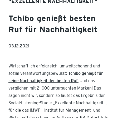
"EXZELLENTE NACHHALTIGKEIT"
Tchibo genießt besten
Ruf für Nachhaltigkeit
03.12.2021
Wirtschaftlich erfolg­reich, umwelt­schonend und
sozial verant­wor­tungs­be­wusst:
Tchibo genießt für
seine Nachhal­tigkeit den besten Ruf.
Und das
verglichen mit 21.000 unter­suchten Marken! Das
sagen nicht wir, sondern so lautet das Ergebnis der
Social-Listening-Studie „Exzel­lente Nachhal­tigkeit“,
für die das IMWF – Institut für Management- und
Wirtschafts­for­schung im Auftrag des
F.A.Z.-Instituts