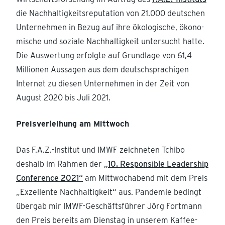
die Nachhal­tig­keits­re­pu­tation von 21.000 deutschen
Unter­nehmen in Bezug auf ihre ökolo­gische, ökono­
mische und soziale Nachhal­tigkeit unter­sucht hatte.
Die Auswertung erfolgte auf Grundlage von 61,4
Millionen Aussagen aus dem deutsch­spra­chigen
Internet zu diesen Unter­nehmen in der Zeit von
August 2020 bis Juli 2021.
Preis­ver­leihung am Mittwoch
Das F.A.Z.-Institut und IMWF zeich­neten Tchibo
deshalb im Rahmen der
„10. Respon­sible Leadership
Confe­rence 2021“
am Mittwochabend mit dem Preis
„Exzel­lente Nachhal­tigkeit“ aus. Pandemie bedingt
übergab mir IMWF-Geschäfts­führer Jörg Fortmann
den Preis bereits am Dienstag in unserem Kaffee­