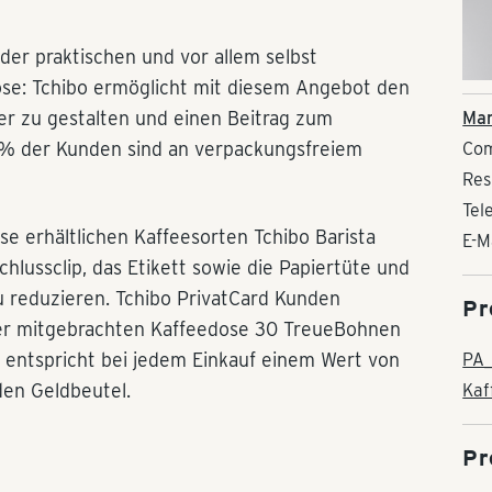
n der praktischen und vor allem selbst
e: Tchibo ermöglicht mit diesem Angebot den
er zu gestalten und einen Beitrag zum
Man
0% der Kunden sind an verpackungsfreiem
Com
Res
Tel
se erhältlichen Kaffeesorten Tchibo Barista
E-M
hlussclip, das Etikett sowie die Papiertüte und
u reduzieren. Tchibo PrivatCard Kunden
Pr
ner mitgebrachten Kaffeedose 30 TreueBohnen
 entspricht bei jedem Einkauf einem Wert von
PA_
den Geldbeutel.
Kaf
Pr