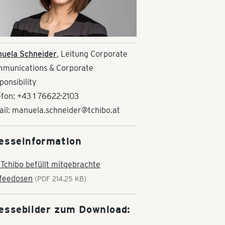
uela Schneider
, Leitung Corporate
munications & Corporate
ponsibility
efon: +43 1 76622-2103
ail: manuela.schneider@tchibo.at
esseinformation
Tchibo befüllt mitgebrachte
feedosen
(PDF 214.25 KB)
essebilder zum Download: