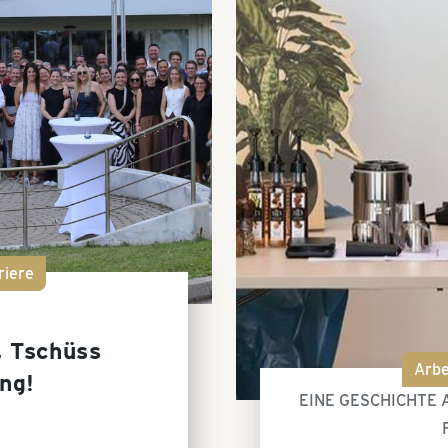
riere
, Tschüss
Arbe
ng!
EINE GESCHICHTE