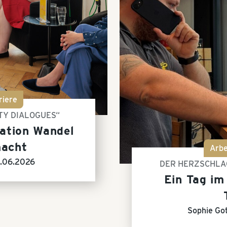
riere
TY DIALOGUES“
tion Wandel
macht
Arbe
.06.2026
DER HERZSCHLAG
Ein Tag im
Sophie Go