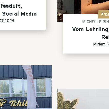
feeduft,
 Social Media
Arbe
07.2026
MICHELLE RI
Vom Lehrling 
Re
Miriam F