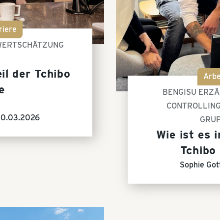
riere
 WERTSCHÄTZUNG
il der Tchibo
Arbe
e
BENGISU ERZÄ
CONTROLLING
30.03.2026
GRUP
Wie ist es 
Tchibo
Sophie Got