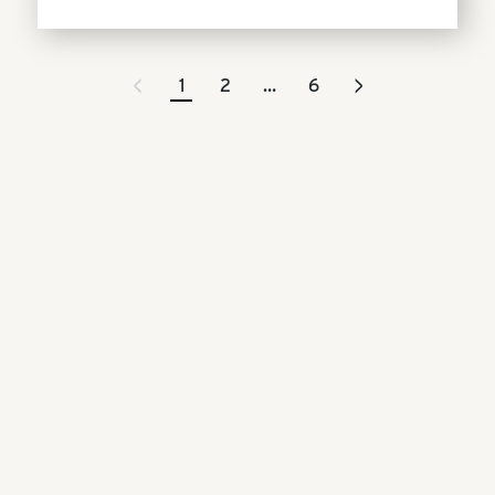
<
>
1
2
…
6