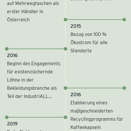
auf Mehrwegtaschen als
Bangladesh“
erster Händler in
Österreich
2015
Bezug von 100 %
Ökostrom für alle
Standorte
2016
Beginn des Engagements
für existenzsichernde
Löhne in der
Bekleidungsbranche als
2016
Teil der IndustriALL
Etablierung eines
Global Union in der
maßgeschneiderten
Initiative ACT
Recyclingprogramms für
2019
Kaffeekapseln