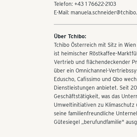
Telefon: +43 1 76622-2103
E-Mail: manuela.schneider@tchibo
Über Tchibo:
Tchibo Österreich mit Sitz in Wie
ist heimischer Röstkaffee-Marktfüh
Vertrieb und flächendeckender P
über ein Omnichannel-Vertriebssy
Eduscho, Cafissimo und Qbo wech
Dienstleistungen anbietet. Seit 20 
Geschäftstätigkeit, was das Unter
Umweltinitiativen zu Klimaschutz u
seine familienfreundliche Untern
Gütesiegel „berufundfamilie" ausg