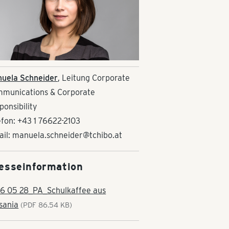
uela Schneider
, Leitung Corporate
munications & Corporate
ponsibility
efon: +43 1 76622-2103
ail: manuela.schneider@tchibo.at
esseinformation
6 05 28_PA_Schulkaffee aus
sania
(PDF 86.54 KB)