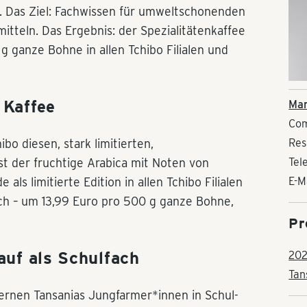
l. Das Ziel: Fachwissen für umweltschonenden
tteln. Das Ergebnis: der Spezialitätenkaffee
g ganze Bohne in allen Tchibo Filialen und
 Kaffee
Man
Com
bo diesen, stark limitierten,
Res
ist der fruchtige Arabica mit Noten von
Tel
ls limitierte Edition in allen Tchibo Filialen
E-M
lich – um 13,99 Euro pro 500 g ganze Bohne,
Pr
auf als Schulfach
202
Tan
rnen Tansanias Jungfarmer*innen in Schul-