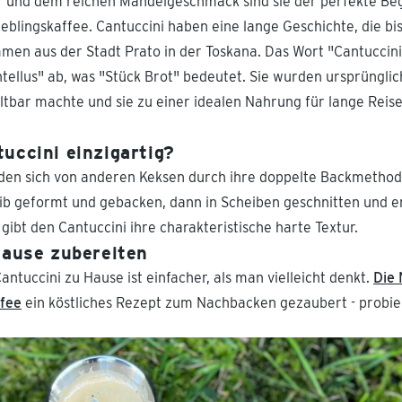
r und dem reichen Mandelgeschmack sind sie der perfekte Beg
blingskaffee. Cantuccini haben eine lange Geschichte, die bis 
mmen aus der Stadt Prato in der Toskana. Das Wort "Cantuccini"
ntellus" ab, was "Stück Brot" bedeutet. Sie wurden ursprünglic
haltbar machte und sie zu einer idealen Nahrung für lange Rei
uccini einzigartig?
den sich von anderen Keksen durch ihre doppelte Backmethode
aib geformt und gebacken, dann in Scheiben geschnitten und e
s gibt den Cantuccini ihre charakteristische harte Textur.
Hause zubereiten
ntuccini zu Hause ist einfacher, als man vielleicht denkt.
Die 
fee
ein köstliches Rezept zum Nachbacken gezaubert - probier