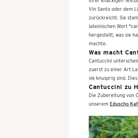
ihrer knackigen Textu
Vin Santo oder dem Lie
zurückreicht. Sie sta
lateinischen Wort "ca
hergestellt, was sie 
machte.
Was macht Cant
Cantuccini unterschei
zuerst zu einer Art L
sie knusprig sind. Die
Cantuccini zu 
Die Zubereitung von Ca
unserem
Eduscho Kaf