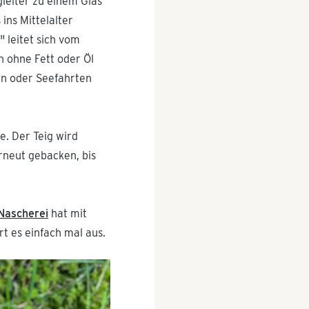
leiter zu einem Glas
ins Mittelalter
 leitet sich vom
h ohne Fett oder Öl
sen oder Seefahrten
. Der Teig wird
rneut gebacken, bis
Nascherei
hat mit
t es einfach mal aus.