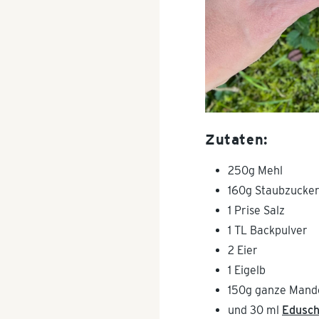
Zutaten:
250g Mehl
160g Staubzucke
1 Prise Salz
1 TL Backpulver
2 Eier
1 Eigelb
150g ganze Mand
und 30 ml
Edusch