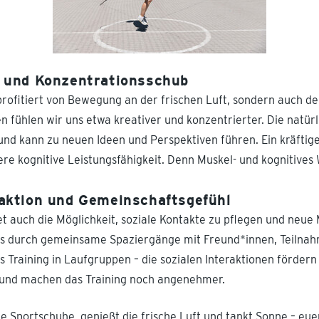
- und Konzentrationsschub
profitiert von Bewegung an der frischen Luft, sondern auch d
 fühlen wir uns etwa kreativer und konzentrierter. Die natü
 und kann zu neuen Ideen und Perspektiven führen. Ein kräftig
ere kognitive Leistungsfähigkeit. Denn Muskel- und kognitiv
raktion und Gemeinschaftsgefühl
tet auch die Möglichkeit, soziale Kontakte zu pflegen und neu
es durch gemeinsame Spaziergänge mit Freund*innen, Teilna
s Training in Laufgruppen – die sozialen Interaktionen fördern
und machen das Training noch angenehmer.
ie Sportschuhe, genießt die frische Luft und tankt Sonne – eue