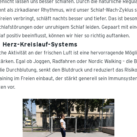
enlicht lassen uns besser schlafen. Durch die natürliche Regul
t als zirkadianer Rhythmus, wird unser Schlaf-Wach-Zyklus st
Freien verbringt, schläft nachts besser und tiefer. Das ist beso
chlafstörungen oder unruhigem Schlaf leiden. Gepaart mit ei
af positiv beeinflusst, können wir hier so richtig auftanken.
s Herz-Kreislauf-Systems
he Aktivität an der frischen Luft ist eine hervorragende Mögli
tärken. Egal ob Joggen, Radfahren oder Nordic Walking – die
 die Durchblutung, senkt den Blutdruck und reduziert das Risik
raining im Freien einbaut, der stärkt generell sein Immunsyst
ten vor.