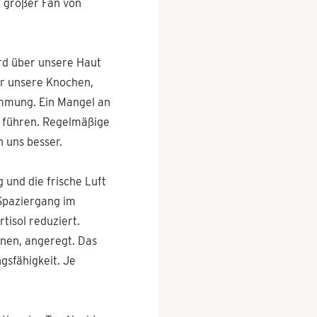
n großer Fan von
rd über unsere Haut
nur unsere Knochen,
immung. Ein Mangel an
 führen. Regelmäßige
n uns besser.
 und die frische Luft
 Spaziergang im
isol reduziert.
nen, angeregt. Das
gsfähigkeit. Je