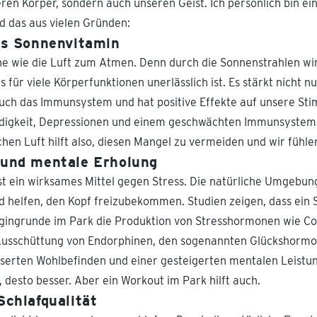
eren Körper, sondern auch unseren Geist. Ich persönlich bin ei
d das aus vielen Gründen:
as Sonnenvitamin
ne wie die Luft zum Atmen. Denn durch die Sonnenstrahlen wi
s für viele Körperfunktionen unerlässlich ist. Es stärkt nicht 
auch das Immunsystem und hat positive Effekte auf unsere St
digkeit, Depressionen und einem geschwächten Immunsystem
hen Luft hilft also, diesen Mangel zu vermeiden und wir fühle
 und mentale Erholung
t ein wirksames Mittel gegen Stress. Die natürliche Umgebung
 helfen, den Kopf freizubekommen. Studien zeigen, dass ein
ingrunde im Park die Produktion von Stresshormonen wie Cort
e Ausschüttung von Endorphinen, den sogenannten Glückshormo
serten Wohlbefinden und einer gesteigerten mentalen Leistun
desto besser. Aber ein Workout im Park hilft auch.
Schlafqualität