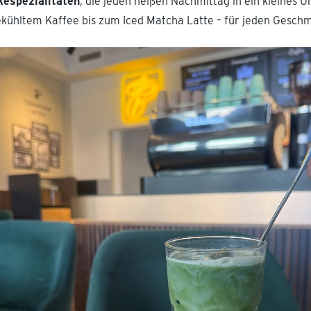
espezialitäten
, die jeden heißen Nachmittag in ein kleines U
kühltem Kaffee bis zum Iced Matcha Latte – für jeden Geschm