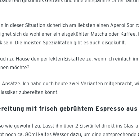
 Dabei ein gekühltes Getränk und eine entspannte Unterhaltung
in dieser Situation sicherlich am liebsten einen Aperol Spriz
ignet sich da wohl eher ein eisgekühlter Matcha oder Kaffee.
sein. Die meisten Spezialitäten gibt es auch eisgekühlt.
auch zu Hause den perfekten Eiskaffee zu, wenn ich einfach i
nnen möchte?
 Ansätze. Ich habe euch heute zwei Varianten mitgebracht, wi
lassiker zubereiten könnt.
bereitung mit frisch gebrühtem Espresso au
o wie gewohnt zu. Lasst ihn über 2 Eiswürfel direkt ins Glas la
bt noch ca. 80ml kaltes Wasser dazu, um eine entsprechende