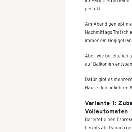
im Park treffen kann.
perfekt.
Am Abend genießt man 
Nachmittags-Tratsch e
immer ein Heißgetränk 
Aber wie bereite ich 
auf Balkonien entspa
Dafür gibt es mehrere
Hause den beliebten K
Variante 1: Zu
Vollautomaten
Bereitet einen Espress
bereits ab. Danach ge