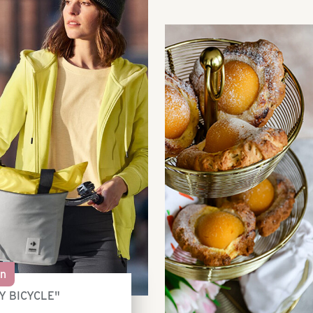
on
MY BICYCLE"