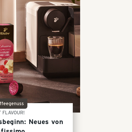
ffeegenuss
T FLAVOUR!
sbeginn: Neues von
fissimo