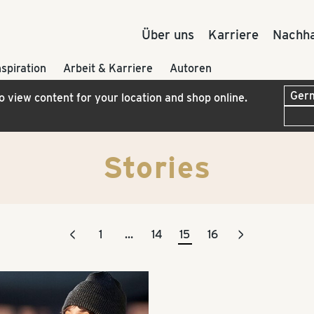
Über uns
Karriere
Nachha
nspiration
Arbeit & Karriere
Autoren
to view content for your location and shop online.
Stories
<
>
1
…
14
15
16