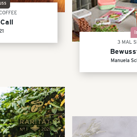
uss
 COFFEE
Call
21
I
3 MAL 
Bewuss
Manuela Sc