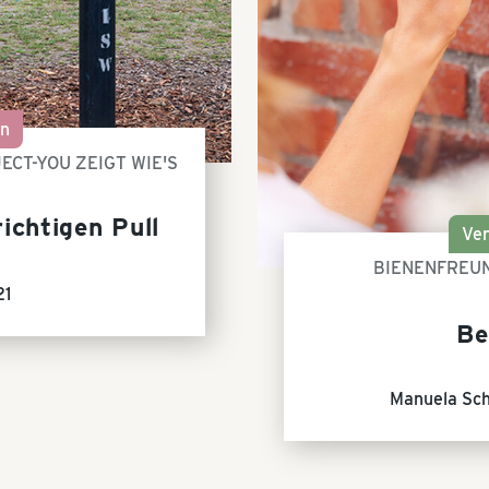
on
ECT-YOU ZEIGT WIE'S
ichtigen Pull
Ve
BIENENFREU
21
Be
Manuela Sch