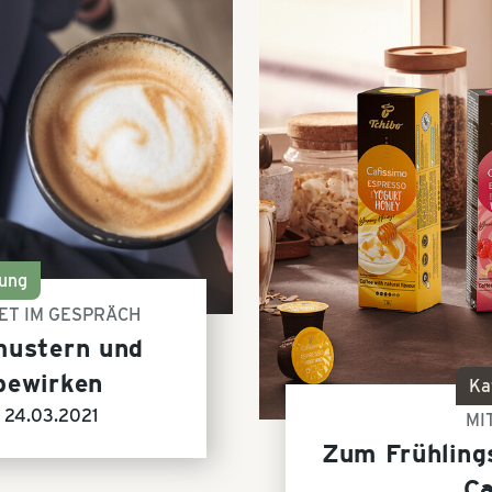
ung
ET IM GESPRÄCH
mustern und
bewirken
Ka
-
24.03.2021
MI
Zum Frühling
Ca