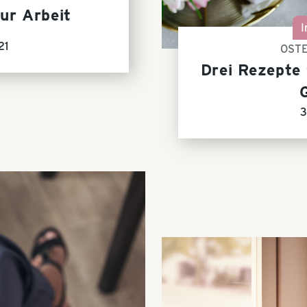
ur Arbeit
I
21
OST
Drei Rezepte 
3