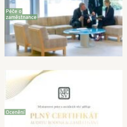
Péče o
zaměstnance
Ocenění