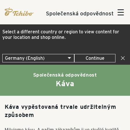
☰
Společenská odpovědnost
Select a different country or region to view content for
your location and shop online.
Continue
Společenská odpovědnost
Káva
Káva vypěstovaná trvale udržitelným
způsobem
Milujeme kávu. A našim zákazníkům ji ve skvělé kvalitě