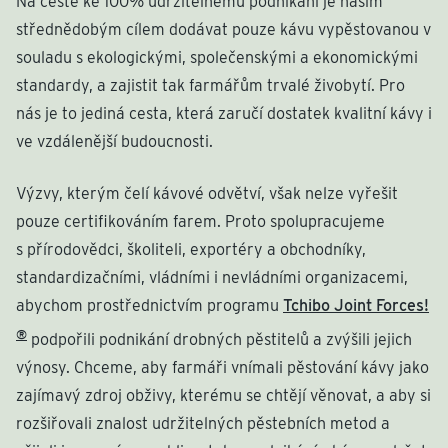
Na cestě ke 100% udržitelnému podnikání je naším
střednědobým cílem dodávat pouze kávu vypěstovanou v
souladu s ekologickými, společenskými a ekonomickými
standardy, a zajistit tak farmářům trvalé živobytí. Pro
nás je to jediná cesta, která zaručí dostatek kvalitní kávy i
ve vzdálenější budoucnosti.
Výzvy, kterým čelí kávové odvětví, však nelze vyřešit
pouze certifikováním farem. Proto spolupracujeme
s přírodovědci, školiteli, exportéry a obchodníky,
standardizačními, vládními i nevládními organizacemi,
abychom prostřednictvím programu
Tchibo Joint Forces!
®
podpořili podnikání drobných pěstitelů a zvýšili jejich
výnosy. Chceme, aby farmáři vnímali pěstování kávy jako
zajímavý zdroj obživy, kterému se chtějí věnovat, a aby si
rozšiřovali znalost udržitelných pěstebních metod a