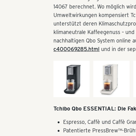
14067 berechnet. Wo möglich wird
Umweltwirkungen kompensiert Tch
unterstützt deren Klimaschutzproj
klimaneutrale Kaffeegenuss – und
nachhaltigen Qbo System online 
c400069285.html
und in der se
Tchibo Qbo ESSENTIAL: Die Fak
Espresso, Caffè und Caffè Gr
Patentierte PressBrew™-Brüh