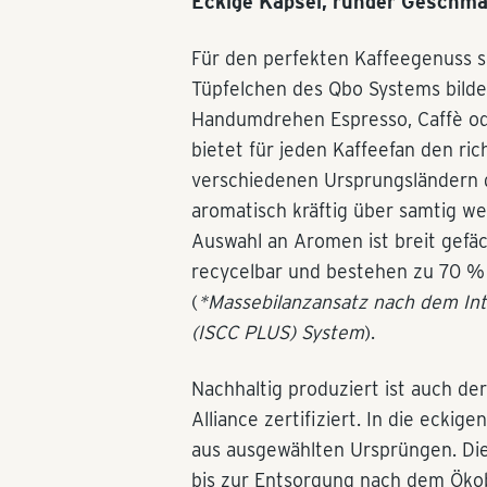
Eckige Kapsel, runder Geschm
Für den perfekten Kaffeegenuss so
Tüpfelchen des Qbo Systems bilden
Handumdrehen Espresso, Caffè ode
bietet für jeden Kaffeefan den ri
verschiedenen Ursprungsländern g
aromatisch kräftig über samtig wei
Auswahl an Aromen ist breit gefä
recycelbar und bestehen zu 70 
(
*Massebilanzansatz nach dem Inte
(ISCC PLUS) System
).
Nachhaltig produziert ist auch der 
Alliance zertifiziert. In die ecki
aus ausgewählten Ursprüngen. D
bis zur Entsorgung nach dem Öko