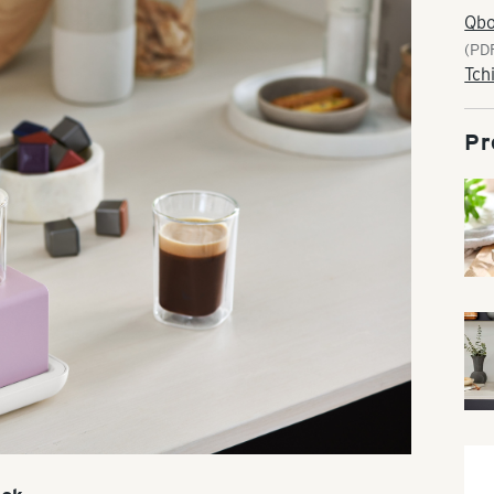
Qbo
(PD
Tch
Pr