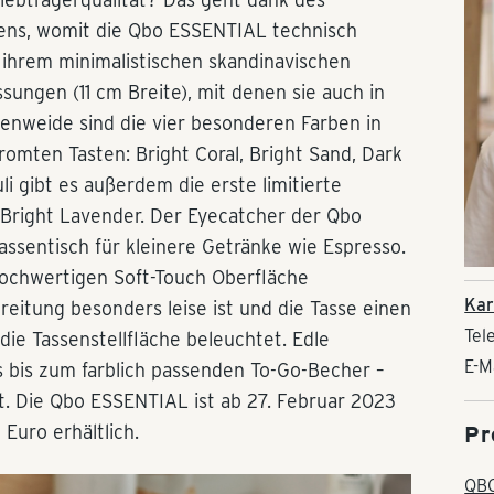
ens, womit die Qbo ESSENTIAL technisch
 ihrem minimalistischen skandinavischen
ungen (11 cm Breite), mit denen sie auch in
genweide sind die vier besonderen Farben in
romten Tasten: Bright Coral, Bright Sand, Dark
i gibt es außerdem die erste limitierte
Bright Lavender. Der Eyecatcher der Qbo
assentisch für kleinere Getränke wie Espresso.
hochwertigen Soft-Touch Oberfläche
Kar
eitung besonders leise ist und die Tasse einen
Tel
die Tassenstellfläche beleuchtet. Edle
E-M
s bis zum farblich passenden To-Go-Becher –
t. Die Qbo ESSENTIAL ist ab 27. Februar 2023
 Euro erhältlich.
Pr
QBO