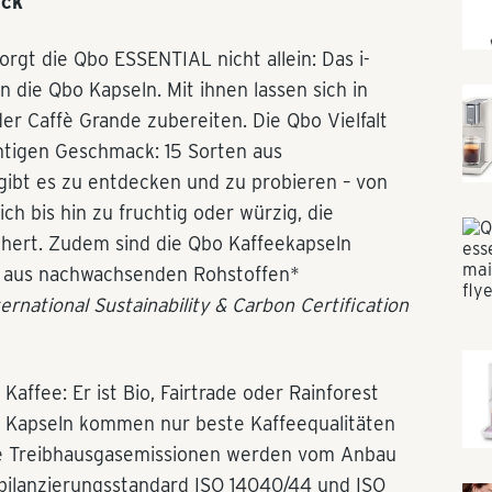
ack
rgt die Qbo ESSENTIAL nicht allein: Das i-
 die Qbo Kapseln. Mit ihnen lassen sich in
r Caffè Grande zubereiten. Die Qbo Vielfalt
chtigen Geschmack: 15 Sorten aus
ibt es zu entdecken und zu probieren – von
ch bis hin zu fruchtig oder würzig, die
chert. Zudem sind die Qbo Kaffeekapseln
% aus nachwachsenden Rohstoffen*
rnational Sustainability & Carbon Certification
Kaffee: Er ist Bio, Fairtrade oder Rainforest
gen Kapseln kommen nur beste Kaffeequalitäten
ie Treibhausgasemissionen werden vom Anbau
bilanzierungsstandard ISO 14040/44 und ISO