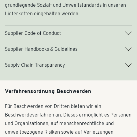
grundlegende Sozial- und Umweltstandards in unseren
Lieferketten eingehalten werden.
Supplier Code of Conduct
Supplier Handbooks & Guidelines
Supply Chain Transparency
Verfahrensordnung Beschwerden
Grundsatzerklärung zu menschenrechtlicher und
umweltbezogener Verantwortung (Deutsch)
Als PDF herunterladen (3.209 MB)
Für Beschwerden von Dritten bieten wir ein
Beschwerdeverfahren an. Dieses ermöglicht es Personen
und Organisationen, auf menschenrechtliche und
umweltbezogene Risiken sowie auf Verletzungen