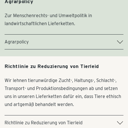
Agrarpolicy
(English)
Zur Menschenrechts- und Umweltpolitik in
Download .xlsx
landwirtschaftlichen Lieferketten.
Grundsatzerklärung zu menschenrechtlicher und
umweltbezogener Verantwortung (Englisch)
Agrarpolicy
Als PDF herunterladen (2.976 MB)
Richtlinie zu Reduzierung von Tierleid
ZDHC Manufacturing Restricted Substances List (English)
Wir lehnen tierunwürdige Zucht-, Haltungs-, Schlacht-,
Als PDF herunterladen (1.729 MB)
Transport- und Produktionsbedingungen ab und setzen
uns in unseren Lieferketten dafür ein, dass Tiere ethisch
und artgemäß behandelt werden.
Textile Sourcing Countries & Regions - Juli 2025 (Englisch)
Richtlinie zu Reduzierung von Tierleid
Als PDF herunterladen (1.056 MB)