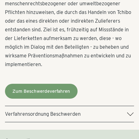
Social and Environmental Country Risks and Policies
menschenrechtsbezogener oder umweltbezogener
(Englisch)
Pflichten hinzuweisen, die durch das Handeln von Tchibo
Als PDF herunterladen (1.128 MB)
oder das eines direkten oder indirekten Zulieferers
entstanden sind. Ziel ist es, frühzeitig auf Missstände in
der Lieferketten aufmerksam zu werden, diese - wo
möglich im Dialog mit den Beteiligten - zu beheben und
wirksame Präventionsmaßnahmen zu entwickeln und zu
implementieren.
Zum Beschwerdeverfahren
Tchibo Supplier Code of Conduct (Deutsch)
Als PDF herunterladen (0.07 MB)
Verfahrensordnung Beschwerden
Manufacturers and Wet Processing Units: Apparel,
Home Textiles, Footwear, Accessories - July 2026