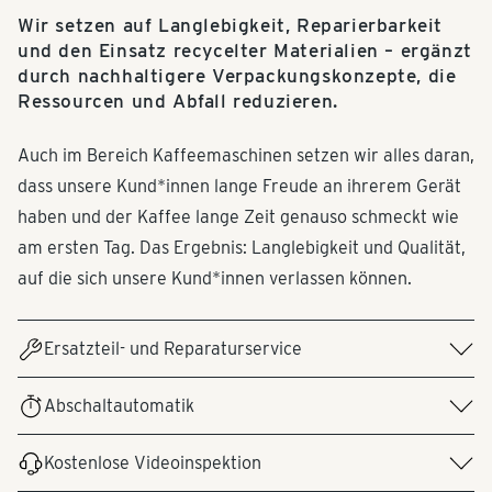
Wir setzen auf Langlebigkeit, Reparierbarkeit
und den Einsatz recycelter Materialien – ergänzt
durch nachhaltigere Verpackungskonzepte, die
Ressourcen und Abfall reduzieren.
Auch im Bereich Kaffeemaschinen setzen wir alles daran,
dass unsere Kund*innen lange Freude an ihrerem Gerät
haben und der Kaffee lange Zeit genauso schmeckt wie
am ersten Tag. Das Ergebnis: Langlebigkeit und Qualität,
auf die sich unsere Kund*innen verlassen können.
Ersatzteil- und Reparaturservice
Ersatzteile sind telefonisch über den Tchibo
Abschaltautomatik
Kundenservice oder über ein Anfrageformular unter
All unsere Kaffeemaschinen verfügen über eine
"Service & Hilfe" bestellbar. Abhängig vom Defekt des
Kostenlose Videoinspektion
Abschaltautomatik nach mehreren Minuten. Das spart
Produkts und von der Preisklasse ermöglichen wir