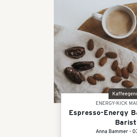
Kaffeegen
ENERGY-KICK MA
Espresso-Energy Ba
Baris
Anna Bammer -
0