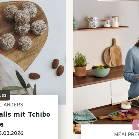
uss
L ANDERS
lls mit Tchibo
ta
I
3.03.2026
MEALPREP