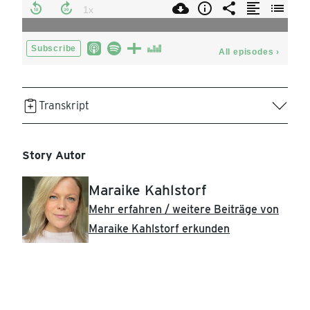
Transkript
Kaffeereport 2025
:
10 Fakten, wie Kaffee kreativ
macht
Story Autor
Maraike Kahlstorf
Mehr erfahren / weitere Beiträge von
Station Voice
[00:00:04] 5 Tassen täglich.
Maraike Kahlstorf erkunden
Kaffeewissen to go.