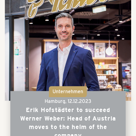
Unternehmen
Hamburg,
12.12.2023
Erik Hofstädter to succeed
Werner Weber: Head of Austria
moves to the helm of the
company