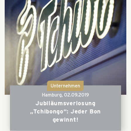
Unternehmen
Hamburg,
02.09.2019
Jubiläumsverlosung
„Tchibongo“: Jeder Bon
gewinnt!