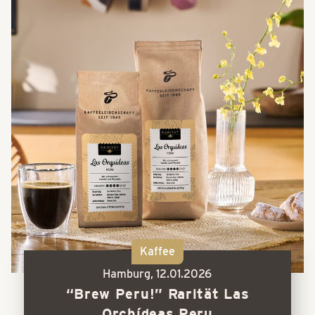
Kaffee
Hamburg,
12.01.2026
“Brew Peru!” Rarität Las
Orchídeas Peru