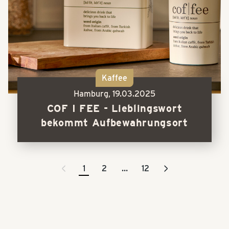
Kaffee
Hamburg,
19.03.2025
COF I FEE - Lieblingswort
bekommt Aufbewahrungsort
<
>
1
2
…
12