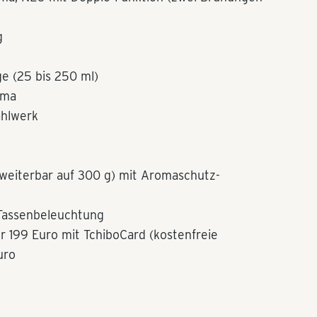
g
 (25 bis 250 ml)
oma
ahlwerk
rweiterbar auf 300 g) mit Aromaschutz-
 Tassenbeleuchtung
ür 199 Euro mit TchiboCard (kostenfreie
uro