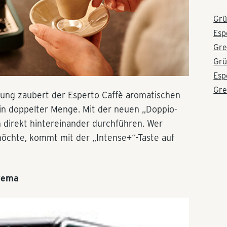
Grü
Esp
Gre
Grü
Esp
Gre
ung zaubert der Esperto Caffè aromatischen
in doppelter Menge. Mit der neuen „Doppio-
 direkt hintereinander durchführen. Wer
möchte, kommt mit der „Intense+“-Taste auf
rema