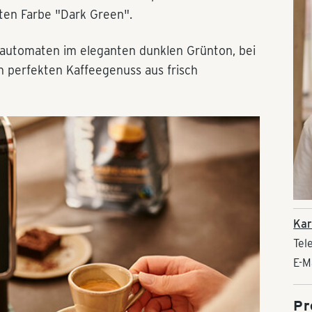
erten Farbe "Dark Green".
llautomaten im eleganten dunklen Grünton, bei
n perfekten Kaffeegenuss aus frisch
Kar
Tel
E-M
Pr