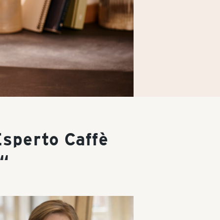
Esperto Caffè
n“