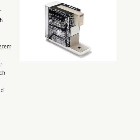
r
ch
derem
r
rch
nd