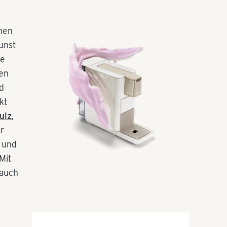
chen
Kunst
fe
nen
d
kt
ulz
,
ar
 und
Mit
 auch