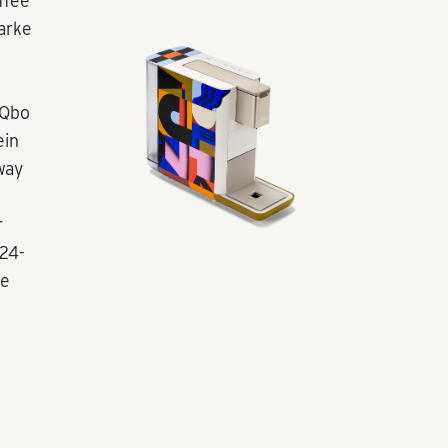
ffee
arke
 Qbo
ein
way
r
24-
ie