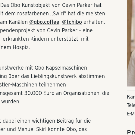
 Das Qbo Kunstobjekt von Cevin Parker hat
t dem rosafarbenen „Swirl” hat die meisten
gram Kanälen
@qbo.coffee
,
@
tchibo
erhalten.
pendenprojekt von Cevin Parker – eine
ar erkrankten Kindern unterstützt, mit
einem Hospiz.
Kunstwerke mit Qbo Kapselmaschinen
ing über das Lieblingskunstwerk abstimmen
stler-Maschinen teilnehmen
nsgesamt 30.000 Euro an Organisationen, die
Kar
t wurden
Tel
E-M
et dabei einen wichtigen Beitrag für die
ker und Manuel Skirl konnte Qbo, das
Pr