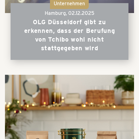
Unternehmen
Hamburg,
02.12.2025
OLG Düsseldorf gibt zu
erkennen, dass der Berufung
von Tchibo wohl nicht
stattgegeben wird