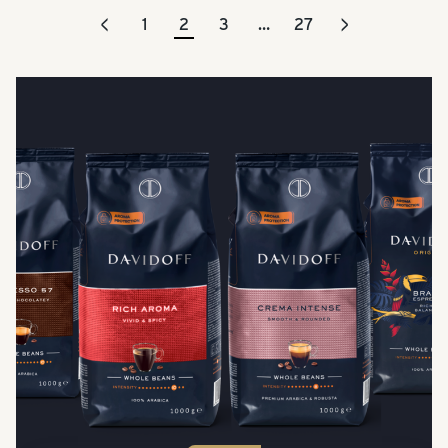
<
>
1
2
3
…
27