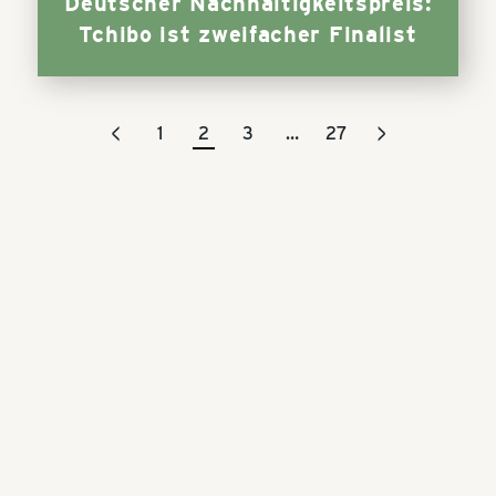
Deutscher Nachhaltigkeitspreis:
Tchibo ist zweifacher Finalist
<
>
1
2
3
…
27