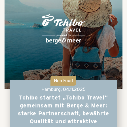
Non Food
Hamburg,
04.11.2025
Tchibo startet „Tchibo Travel“
gemeinsam mit Berge & Meer:
starke Partnerschaft, bewährte
Qualität und attraktive