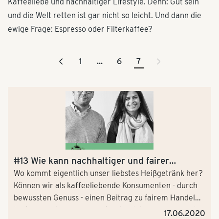
Kaffeeliebe und nachhaltiger Lifestyle. Denn: Gut sein
und die Welt retten ist gar nicht so leicht. Und dann die
ewige Frage: Espresso oder Filterkaffee?
<
>
1
…
6
7
#13 Wie kann nachhaltiger und fairer
Kaffeeanbau gelingen?
Wo kommt eigentlich unser liebstes Heißgetränk her?
Können wir als kaffeeliebende Konsumenten - durch
bewussten Genuss - einen Beitrag zu fairem Handel
leisten? Und wie engagiert sich Tchibo? Im Gespräch
17.06.2020