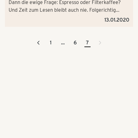
Dann die ewige Frage: Espresso oder Filterkaffee?
Und Zeit zum Lesen bleibt auch nie. Folgerichtig
startet Tchibo ab 13. Januar 14-tägig den
13.01.2020
Unternehmens-Podcast „5 Tassen täglich“. Zu finden
auf allen relevanten Audio Plattformen wie Spotify,
Audio Now oder Apple Podcasts.
<
>
1
…
6
7