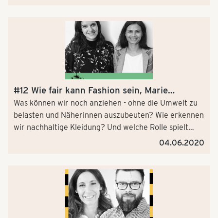
Nanda Bergstein, Tchibo Direktorin
Unternehmensverantwortung, und Jan von Enden,
Nachhaltigkeitschef der Martin Bauer Group (Tee,
Früchte, Kräuter).
#12 Wie fair kann Fashion sein, Marie
Nasemann?
Was können wir noch anziehen - ohne die Umwelt zu
belasten und Näherinnen auszu­beuten? Wie erkennen
wir nachhaltige Kleidung? Und welche Rolle spielt
dabei der Grüne Knopf? In Folge #11 von „5 Tassen
04.06.2020
täglich" sprechen die beiden Fashio­nistas Marie
Nasemann und Nanda Bergstein über Kleider,
Großmütter, Produk­ti­ons­be­din­gungen, Bayern - und
ein Baby.