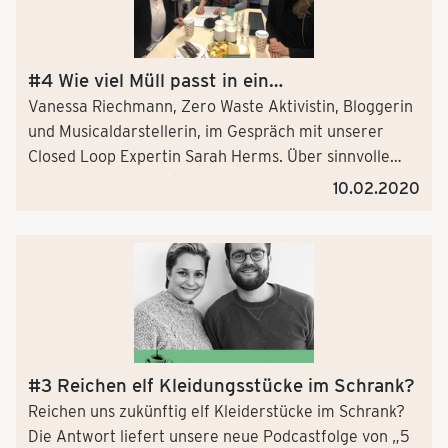
#4 Wie viel Müll passt in ein
Marmeladenglas?
Vanessa Riechmann, Zero Waste Aktivistin, Bloggerin
und Musicaldarstellerin, im Gespräch mit unserer
Closed Loop Expertin Sarah Herms. Über sinnvolle
und sinnlose Verpackungen und Müllvermeidung, die
10.02.2020
Bonpflicht für den ToGo Coffee - und warum im April
vieles besser wird.
#3 Reichen elf Kleidungs­stücke im Schrank?
Reichen uns zukünftig elf Kleider­stücke im Schrank?
Die Antwort liefert unsere neue Podcastfolge von „5