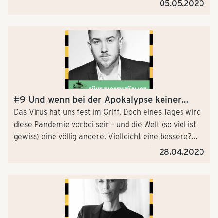
Gartenblogger Frank Gerdes kennt die Gärten vieler
05.05.2020
Promis und verrät deren Gartentipps. Was etwa
pflanzt Veronika Ferres im Garten? Mit welchem
Unkraut kämpft Saskia Vester? Wozu pflanzt Prinz
Charles Kriechthymian?
#9 Und wenn bei der Apokalypse keiner
mitmacht, Tristan Horx?
Das Virus hat uns fest im Griff. Doch eines Tages wird
diese Pandemie vorbei sein - und die Welt (so viel ist
gewiss) eine völlig andere. Vielleicht eine bessere?
Wir sprechen in unserer neuen Podcast-Folge mit
28.04.2020
dem Zukunftsforscher Tristan Horx.