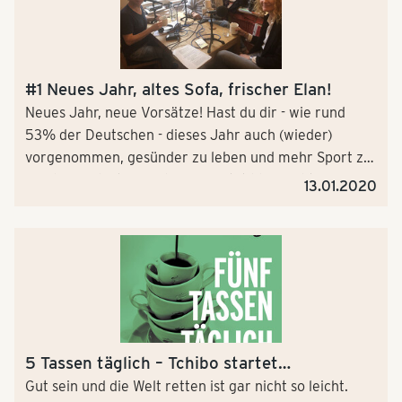
#1 Neues Jahr, altes Sofa, frischer Elan!
Neues Jahr, neue Vorsätze! Hast du dir - wie rund
53% der Deutschen - dieses Jahr auch (wieder)
vorgenommen, gesünder zu leben und mehr Sport zu
machen? Glückwunsch! Dann jetzt bloß nicht
13.01.2020
nachlassen - und wie das geht, verrät uns die Talkshow
und Lauf-Legende Hajo Schumacher (alias Achim
Achilles) in unserer ersten Podcast Folge von "5
Tassen täglich".
5 Tassen täglich – Tchibo startet
Unternehmens-Podcast
Gut sein und die Welt retten ist gar nicht so leicht.