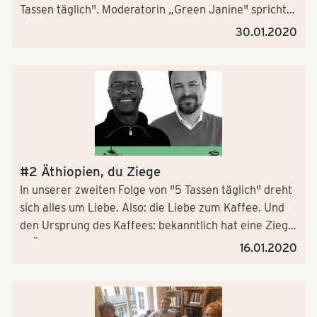
Tassen täglich". Modera­torin „Green Janine" spricht
mit meinem Kollegen Marcel Richert über Sharing
30.01.2020
Economy, Mietkleidung, Verzicht als Chance,
Abwechslung auf Insta-Accounts und - vegane Donau­
wellen.
#2 Äthiopien, du Ziege
In unserer zweiten Folge von "5 Tassen täglich" dreht
sich alles um Liebe. Also: die Liebe zum Kaffee. Und
den Ursprung des Kaffees: bekanntlich hat eine Ziege
in Äthiopien den Kaffee entdeckt. Passend dazu unser
16.01.2020
Gast. Er ist erfolgreicher NDR-Talker, gebürtiger
Äthiopier und gelernter Kaffeekaufmann, Yared
Dibaba! Und singen kann er auch...