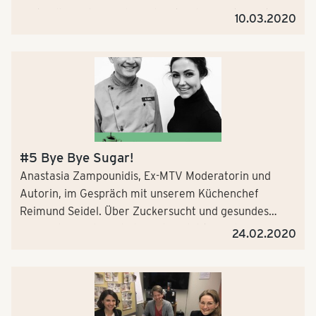
Festivalbesucher und auf die Stände: Was kommt, was
10.03.2020
geht, was trinken wir 2020? Von Cold Brew über
anaeorobes Aufbereiten von Kaffee. Und wie
Cappuccino instagramfähig wird zeigt uns der "Ripple
Maker".
#5 Bye Bye Sugar!
Anastasia Zampounidis, Ex-MTV Moderatorin und
Autorin, im Gespräch mit unserem Küchenchef
Reimund Seidel. Über Zuckersucht und gesundes
Essen, das auch noch dem Klima hilft – und wie man
24.02.2020
mit Kaffee und Zitrone den Kater nach der
Faschingsparty vertreibt.