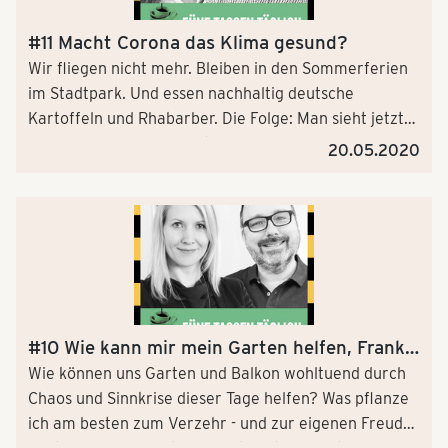
#11 Macht Corona das Klima gesund?
Wir fliegen nicht mehr. Bleiben in den Sommerferien
im Stadtpark. Und essen nachhaltig deutsche
Kartoffeln und Rhabarber. Die Folge: Man sieht jetzt
Delfine in Venedig - und keinen Smog mehr in China.
20.05.2020
Unsere Corona-Maßnahmen helfen also auch dem
Klima. Bleibt es nun dabei? Wir fragen die
leidenschaftliche TV-Wettermoderatorin Michaela
Koschak & Daniel Koltermann, verantwortlich für das
Tchibo Klimaschutzprogramm.
#10 Wie kann mir mein Garten helfen, Frank
Gerdes?
Wie können uns Garten und Balkon wohltuend durch
Chaos und Sinnkrise dieser Tage helfen? Was pflanze
ich am besten zum Verzehr - und zur eigenen Freude?