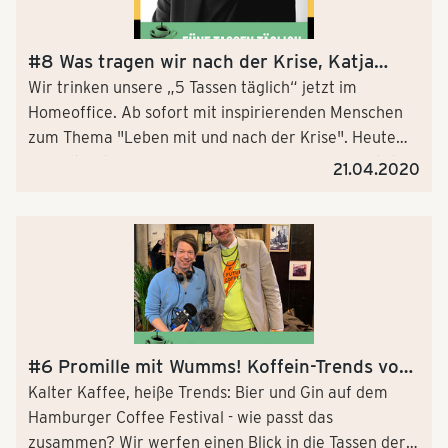
#8 Was tragen wir nach der Krise, Katja
Eichinger?
Wir trinken unsere „5 Tassen täglich“ jetzt im
Homeoffice. Ab sofort mit inspirierenden Menschen
zum Thema "Leben mit und nach der Krise". Heute
erzählt Katja Eichinger was wahrer Luxus bedeutet
21.04.2020
und wie materiell wir nach COVID-19 noch sein
werden. Die Journalistin und Buchautorin lebt aus
einem bemerkenswert übersichtlichen
Kleiderschrank.
#6 Promille mit Wumms! Koffein-Trends vom
Hamburger Coffee Festival
Kalter Kaffee, heiße Trends: Bier und Gin auf dem
Hamburger Coffee Festival - wie passt das
zusammen? Wir werfen einen Blick in die Tassen der